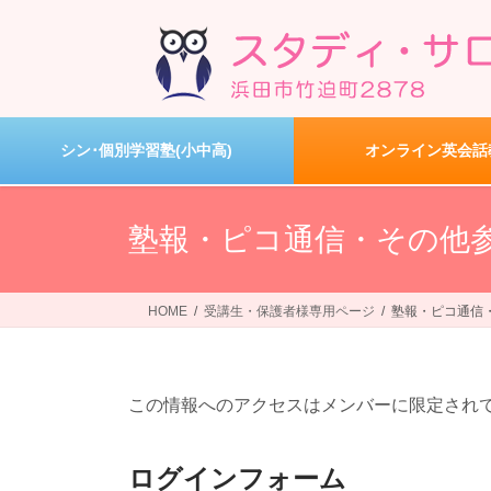
コ
ナ
ン
ビ
テ
ゲ
ン
ー
ツ
シ
へ
ョ
シン･個別学習塾(小中高)
オンライン英会話
ス
ン
キ
に
ッ
移
塾報・ピコ通信・その他
プ
動
HOME
受講生・保護者様専用ページ
塾報・ピコ通信
この情報へのアクセスはメンバーに限定され
ログインフォーム