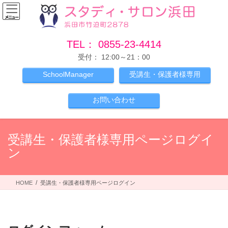
コ
ナ
ン
ビ
テ
ゲ
ン
ー
TEL： 0855-23-4414
ツ
シ
受付： 12:00～21：00
へ
ョ
ス
ン
SchoolManager
受講生・保護者様専用
キ
に
ッ
移
お問い合わせ
プ
動
受講生・保護者様専用ページログイ
ン
HOME
受講生・保護者様専用ページログイン