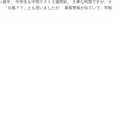
っ最中、 中学生も中間テスト２週間前。 大事な時期ですが、そ
、 「台風？？」とも思いましたが、 暴風警報が出ていて、学校