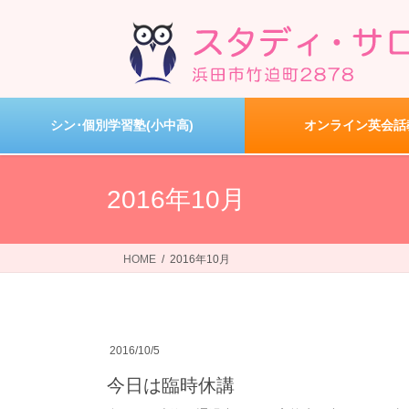
コ
ナ
ン
ビ
テ
ゲ
ン
ー
ツ
シ
へ
ョ
シン･個別学習塾(小中高)
オンライン英会話
ス
ン
キ
に
ッ
移
2016年10月
プ
動
HOME
2016年10月
2016/10/5
今日は臨時休講