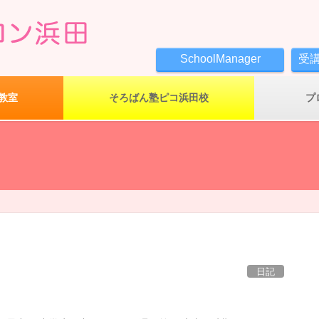
SchoolManager
受
教室
そろばん塾ピコ浜田校
プ
日記