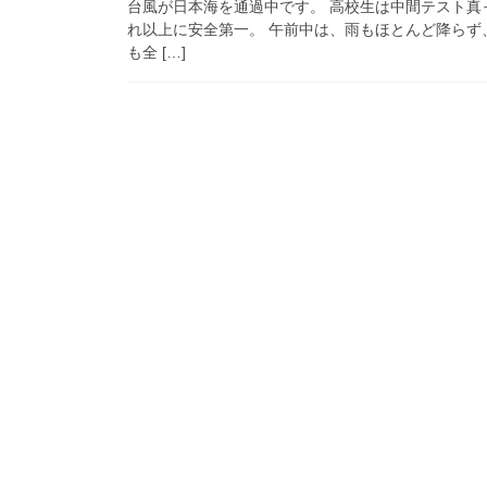
台風が日本海を通過中です。 高校生は中間テスト真
れ以上に安全第一。 午前中は、雨もほとんど降らず
も全 […]