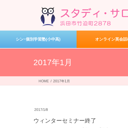
コ
ナ
ン
ビ
テ
ゲ
ン
ー
ツ
シ
へ
ョ
シン･個別学習塾(小中高)
オンライン英会話
ス
ン
キ
に
ッ
移
2017年1月
プ
動
HOME
2017年1月
2017/1/8
ウィンターセミナー終了