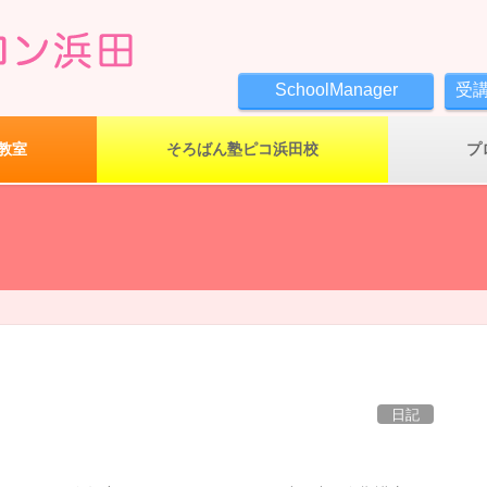
SchoolManager
受
教室
そろばん塾ピコ浜田校
プ
日記