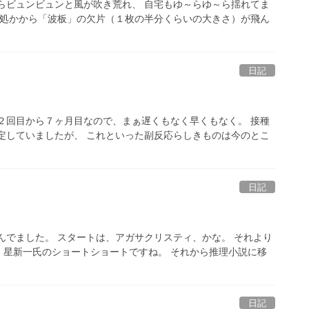
らビュンビュンと風が吹き荒れ、 自宅もゆ～らゆ～ら揺れてま
何処かから「波板」の欠片（１枚の半分くらいの大きさ）が飛ん
日記
２回目から７ヶ月目なので、まぁ遅くもなく早くもなく。 接種
定していましたが、 これといった副反応らしきものは今のとこ
日記
んでました。 スタートは、アガサクリスティ、かな。 それより
、星新一氏のショートショートですね。 それから推理小説に移
日記