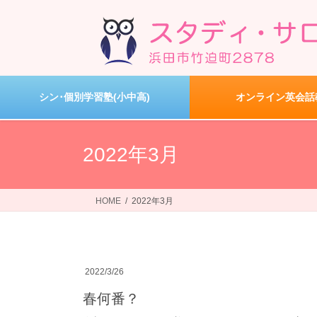
コ
ナ
ン
ビ
テ
ゲ
ン
ー
ツ
シ
へ
ョ
シン･個別学習塾(小中高)
オンライン英会話
ス
ン
キ
に
ッ
移
2022年3月
プ
動
HOME
2022年3月
2022/3/26
春何番？