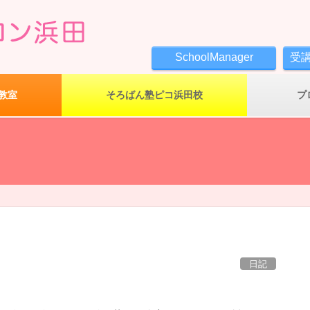
SchoolManager
受
教室
そろばん塾ピコ浜田校
プ
日記