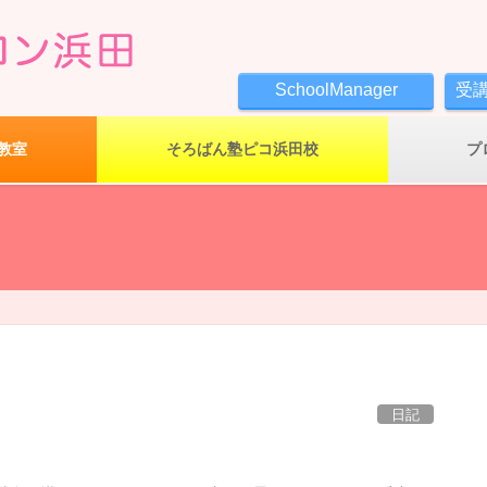
SchoolManager
受
教室
そろばん塾ピコ浜田校
プ
日記