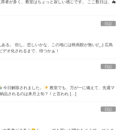
欠席者が多く、教室はちょっと寂しい感じです。 ここ数日は、☁
日記
る。 但し、悲しいかな、この地には映画館が無い(/_;) 広島
ビデオ化されるまで、待つかぁ！
日記
今日解除されました。
教室でも、万が一に備えて、先週マ
納品されるのは来月上旬？！と言われ […]
日記