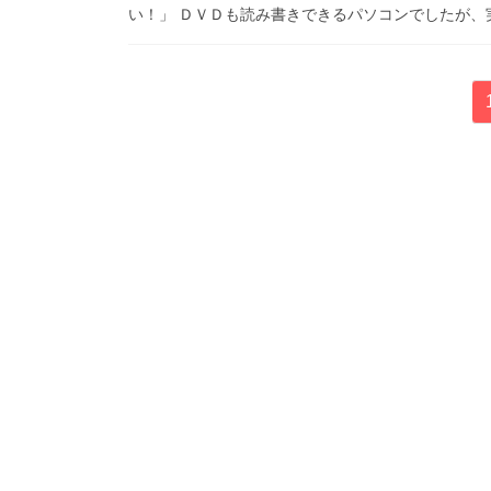
い！」 ＤＶＤも読み書きできるパソコンでしたが、実
投
稿
の
ペ
ー
ジ
送
り