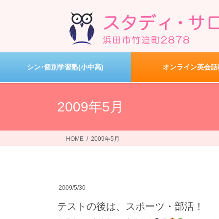
コ
ナ
ン
ビ
テ
ゲ
ン
ー
ツ
シ
へ
ョ
シン･個別学習塾(小中高)
オンライン英会話
ス
ン
キ
に
ッ
移
2009年5月
プ
動
HOME
2009年5月
2009/5/30
テストの後は、スポーツ・部活！