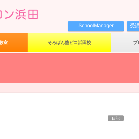
SchoolManager
受
教室
そろばん塾ピコ浜田校
プ
日記