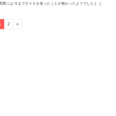
際には 今までＤＶＤを使ったことが無かったようでした […]
固
固
1
2
»
定
定
ペ
ペ
ー
ー
ジ
ジ