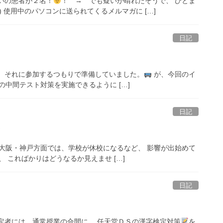
いの患者が２名！
！ → でも疑いが晴れたそうで、 ひとま
) 使用中のパソコンに送られてくるメルマガに […]
日記
 それに参加するつもりで準備していました。
が、今回のイ
中間テスト対策を実施できるように […]
日記
！
大阪・神戸方面では、学校が休校になるなど、 影響が出始めて
 こればかりはどうなるか見えませ […]
日記
定者には、通常授業の合間に、 任天堂ＤＳの漢字検定対策
を