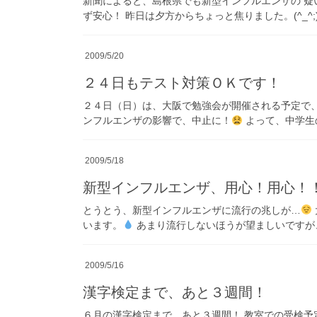
新聞によると、島根県でも新型インフルエンザの 疑
ず安心！ 昨日は夕方からちょっと焦りました。(^_^;
2009/5/20
２４日もテスト対策ＯＫです！
２４日（日）は、大阪で勉強会が開催される予定で、
ンフルエンザの影響で、中止に！
よって、中学生の
2009/5/18
新型インフルエンザ、用心！用心！
とうとう、新型インフルエンザに流行の兆しが…
います。
あまり流行しないほうが望ましいですが、
2009/5/16
漢字検定まで、あと３週間！
６月の漢字検定まで、あと３週間！ 教室での受検予