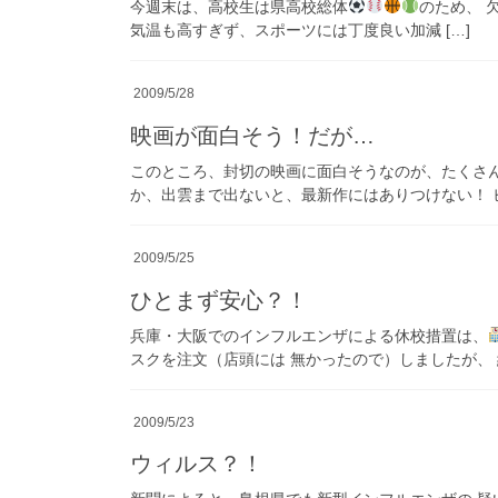
今週末は、高校生は県高校総体
のため、 
気温も高すぎず、スポーツには丁度良い加減 […]
2009/5/28
映画が面白そう！だが…
このところ、封切の映画に面白そうなのが、たくさんあ
か、出雲まで出ないと、最新作にはありつけない！ 
2009/5/25
ひとまず安心？！
兵庫・大阪でのインフルエンザによる休校措置は、
スクを注文（店頭には 無かったので）しましたが、 
2009/5/23
ウィルス？！