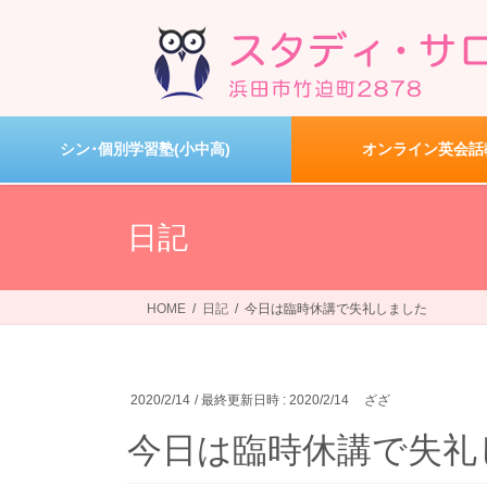
コ
ナ
ン
ビ
テ
ゲ
ン
ー
ツ
シ
へ
ョ
シン･個別学習塾(小中高)
オンライン英会話
ス
ン
キ
に
ッ
移
日記
プ
動
HOME
日記
今日は臨時休講で失礼しました
2020/2/14
/ 最終更新日時 :
2020/2/14
ざざ
今日は臨時休講で失礼