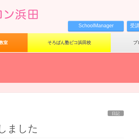
SchoolManager
受
教室
そろばん塾ピコ浜田校
プ
日記
しました