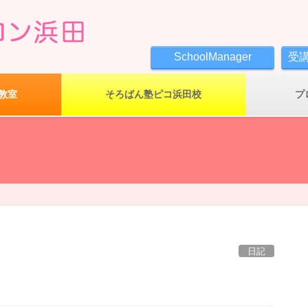
SchoolManager
受
教室
そろばん塾ピコ浜田校
プ
日記