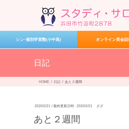
コ
ナ
ン
ビ
テ
ゲ
ン
ー
ツ
シ
へ
ョ
シン･個別学習塾(小中高)
オンライン英会話
ス
ン
キ
に
ッ
移
日記
プ
動
HOME
日記
あと２週間
2020/2/21
/ 最終更新日時 :
2020/2/21
ざざ
あと２週間