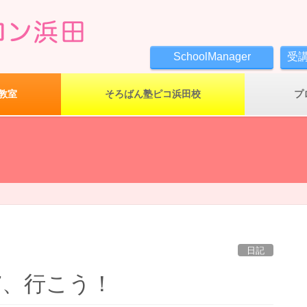
SchoolManager
受
教室
そろばん塾ピコ浜田校
プ
日記
7、行こう！