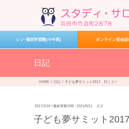
コ
ナ
ン
ビ
テ
ゲ
ン
ー
ツ
シ
へ
ョ
シン･個別学習塾(小中高)
オンライン英会話
ス
ン
キ
に
ッ
移
日記
プ
動
HOME
日記
子ども夢サミット2017、行こう！
2017/2/19
/ 最終更新日時 :
2021/5/11
ざざ
子ども夢サミット201