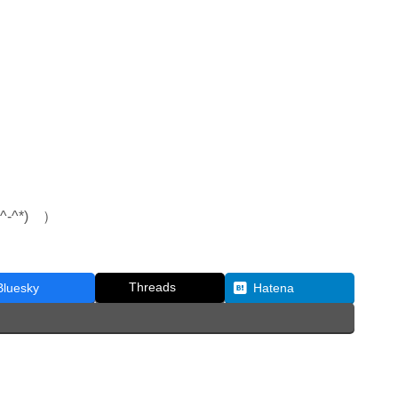
^*) ）
Threads
Bluesky
Hatena