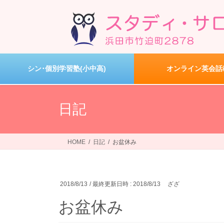
コ
ナ
ン
ビ
テ
ゲ
ン
ー
ツ
シ
へ
ョ
シン･個別学習塾(小中高)
オンライン英会話
ス
ン
キ
に
ッ
移
日記
プ
動
HOME
日記
お盆休み
2018/8/13
/ 最終更新日時 :
2018/8/13
ざざ
お盆休み