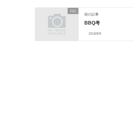
日記
前の記事
BBQ考
2018/8/9