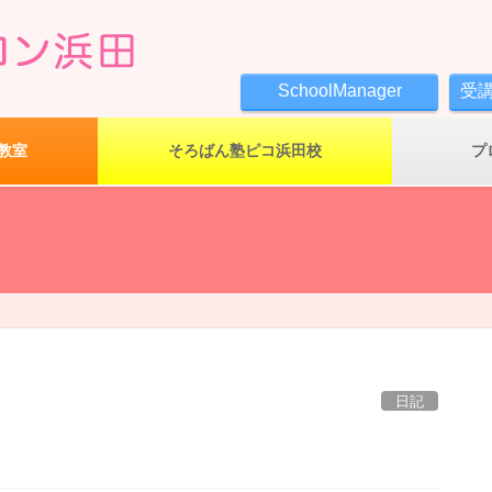
SchoolManager
受
教室
そろばん塾ピコ浜田校
プ
日記