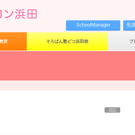
SchoolManager
受
教室
そろばん塾ピコ浜田校
プ
日記