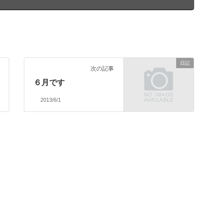
日記
次の記事
６月です
2013/6/1