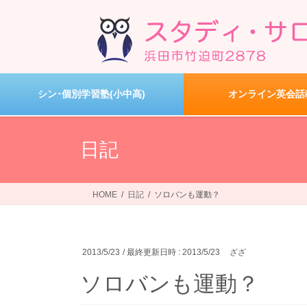
コ
ナ
ン
ビ
テ
ゲ
ン
ー
ツ
シ
へ
ョ
シン･個別学習塾(小中高)
オンライン英会話
ス
ン
キ
に
ッ
移
日記
プ
動
HOME
日記
ソロバンも運動？
2013/5/23
/ 最終更新日時 :
2013/5/23
ざざ
ソロバンも運動？