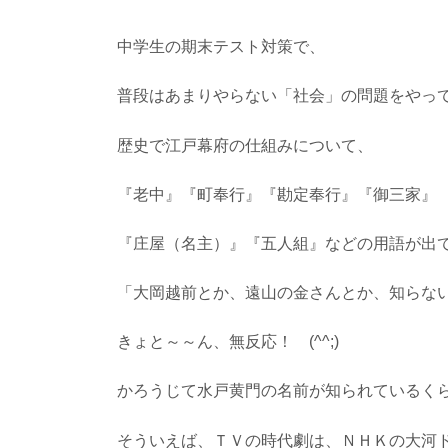
中学生の期末テスト対策で、
普段はあまりやらない「社会」の問題をやっ
歴史で江戸幕府の仕組みについて、
『老中』『町奉行』『勘定奉行』『御三家』
『庄屋（名主）』『五人組』などの用語が出
「大岡越前とか、遠山の金さんとか、知らな
きょと～～ん、無反応！ (^^;)
かろうじて水戸黄門の名前が知られているく
そういえば、ＴＶの時代劇は、ＮＨＫの大河