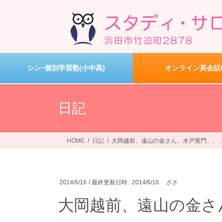
コ
ナ
ン
ビ
テ
ゲ
ン
ー
ツ
シ
へ
ョ
シン･個別学習塾(小中高)
オンライン英会話
ス
ン
キ
に
ッ
移
日記
プ
動
HOME
日記
大岡越前、遠山の金さん、水戸黄門、、
2014/6/16
/ 最終更新日時 :
2014/6/16
ざざ
大岡越前、遠山の金さ