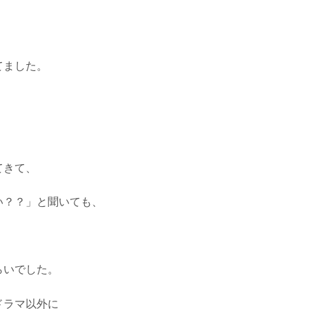
てました。
てきて、
い？？」と聞いても、
らいでした。
ドラマ以外に