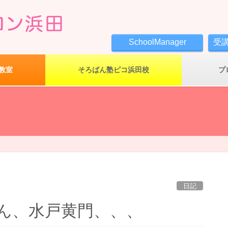
SchoolManager
受
教室
そろばん塾ピコ浜田校
プ
、
日記
ん、水戸黄門、、、