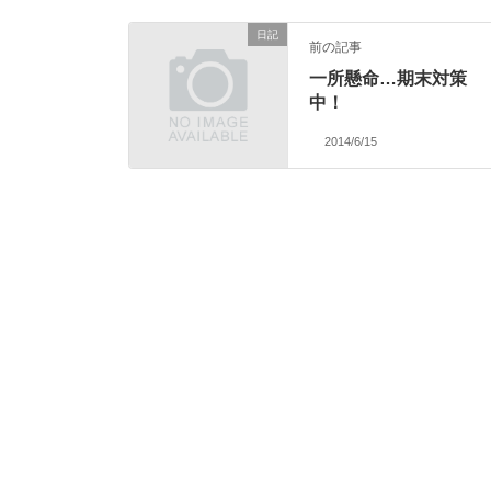
日記
前の記事
一所懸命…期末対策
中！
2014/6/15