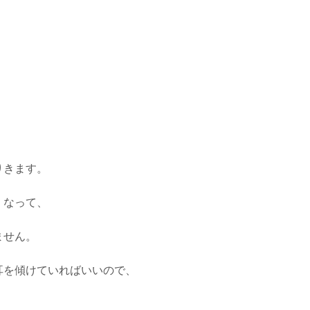
！
、
りきます。
くなって、
ません。
耳を傾けていればいいので、