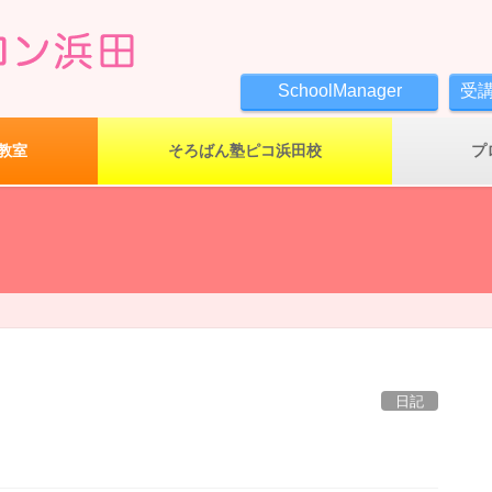
SchoolManager
受
教室
そろばん塾ピコ浜田校
プ
日記