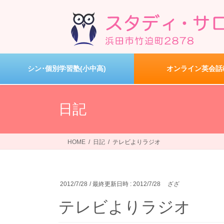
コ
ナ
ン
ビ
テ
ゲ
ン
ー
ツ
シ
へ
ョ
シン･個別学習塾(小中高)
オンライン英会話
ス
ン
キ
に
ッ
移
日記
プ
動
HOME
日記
テレビよりラジオ
2012/7/28
/ 最終更新日時 :
2012/7/28
ざざ
テレビよりラジオ