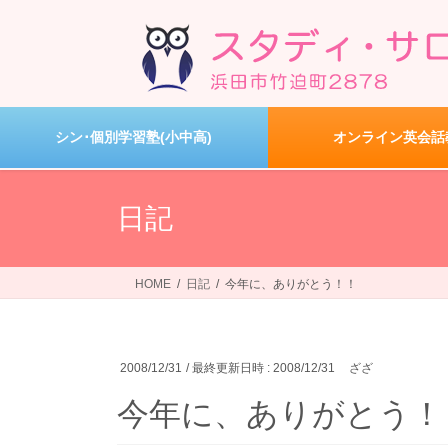
コ
ナ
ン
ビ
テ
ゲ
ン
ー
ツ
シ
へ
ョ
シン･個別学習塾(小中高)
オンライン英会話
ス
ン
キ
に
ッ
移
日記
プ
動
HOME
日記
今年に、ありがとう！！
2008/12/31
/ 最終更新日時 :
2008/12/31
ざざ
今年に、ありがとう！