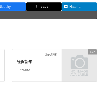
Threads
Bluesky
Hatena
日記
次の記事
謹賀新年
2009/1/1