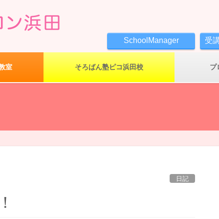
SchoolManager
受
教室
そろばん塾ピコ浜田校
プ
日記
！