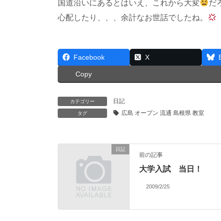
国道沿いにあるとはいえ、これから大変
だ
心配したり、、、余計なお世話でしたね。
Facebook
X
Copy
日記
カテゴリー
広島 オープン 流通 島根県 教室
タグ
日記
前の記事
大学入試 当日！
2009/2/25