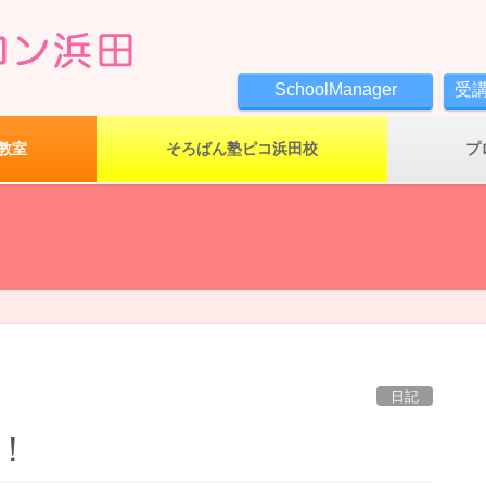
SchoolManager
受
教室
そろばん塾ピコ浜田校
プ
日記
！