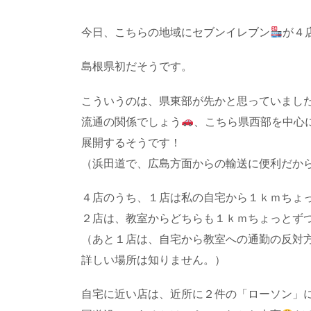
今日、こちらの地域にセブンイレブン
が４
島根県初だそうです。
こういうのは、県東部が先かと思っていまし
流通の関係でしょう
、こちら県西部を中心
展開するそうです！
（浜田道で、広島方面からの輸送に便利だか
４店のうち、１店は私の自宅から１ｋｍちょ
２店は、教室からどちらも１ｋｍちょっとず
（あと１店は、自宅から教室への通勤の反対
詳しい場所は知りません。）
自宅に近い店は、近所に２件の「ローソン」