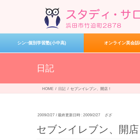
コ
ナ
ン
ビ
テ
ゲ
ン
ー
ツ
シ
へ
ョ
シン･個別学習塾(小中高)
オンライン英会話
ス
ン
キ
に
ッ
移
日記
プ
動
HOME
日記
セブンイレブン、開店！
2009/2/27
/ 最終更新日時 :
2009/2/27
ざざ
セブンイレブン、開店