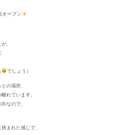
店オープン
たが、
に
ら
でしょう）
っとの場所、
つ離れています。
方向なので、
に挟まれた感じで、