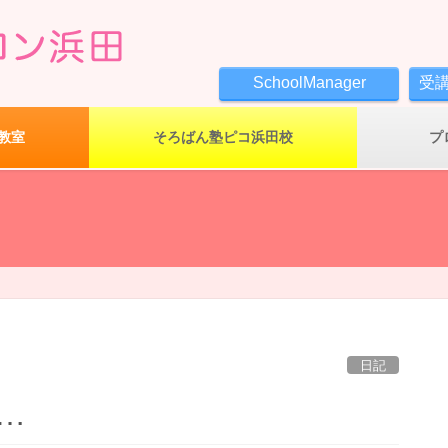
SchoolManager
受
教室
そろばん塾ピコ浜田校
プ
日記
…