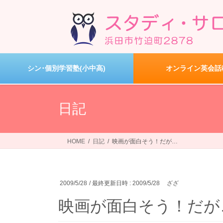
コ
ナ
ン
ビ
テ
ゲ
ン
ー
ツ
シ
へ
ョ
シン･個別学習塾(小中高)
オンライン英会話
ス
ン
キ
に
ッ
移
日記
プ
動
HOME
日記
映画が面白そう！だが…
2009/5/28
/ 最終更新日時 :
2009/5/28
ざざ
映画が面白そう！だが