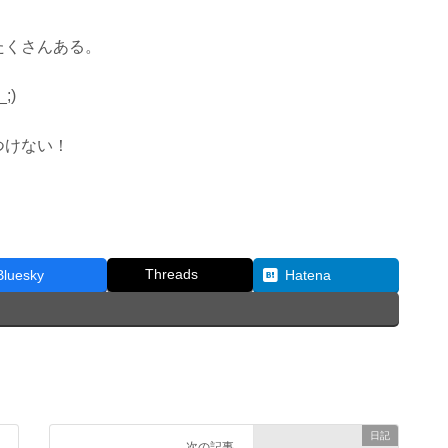
たくさんある。
;)
つけない！
Threads
Bluesky
Hatena
日記
次の記事