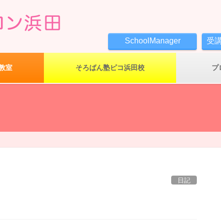
SchoolManager
受
教室
そろばん塾ピコ浜田校
プ
日記