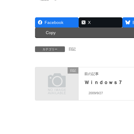
Facebook
X
Copy
日記
カテゴリー
日記
前の記事
Ｗｉｎｄｏｗｓ７
2009/9/27