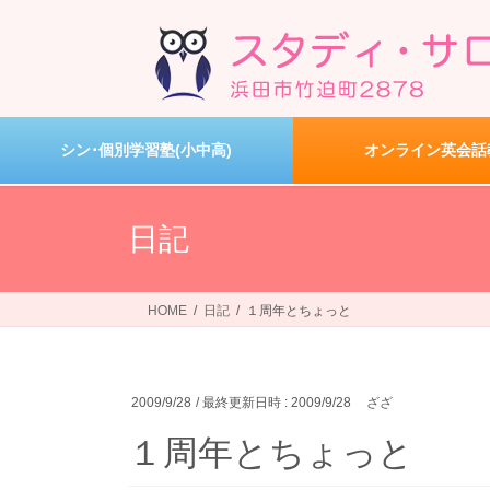
コ
ナ
ン
ビ
テ
ゲ
ン
ー
ツ
シ
へ
ョ
シン･個別学習塾(小中高)
オンライン英会話
ス
ン
キ
に
ッ
移
日記
プ
動
HOME
日記
１周年とちょっと
2009/9/28
/ 最終更新日時 :
2009/9/28
ざざ
１周年とちょっと