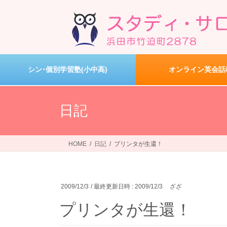
コ
ナ
ン
ビ
テ
ゲ
ン
ー
ツ
シ
へ
ョ
シン･個別学習塾(小中高)
オンライン英会話
ス
ン
キ
に
ッ
移
日記
プ
動
HOME
日記
プリンタが生還！
2009/12/3
/ 最終更新日時 :
2009/12/3
ざざ
プリンタが生還！