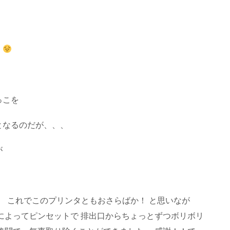
！
っこを
となるのだが、、、
が
ン！ これでこのプリンタともおさらばか！ と思いなが
によってピンセットで 排出口からちょっとずつボリボリ