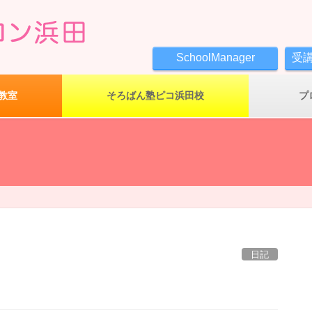
SchoolManager
受
教室
そろばん塾ピコ浜田校
プ
日記