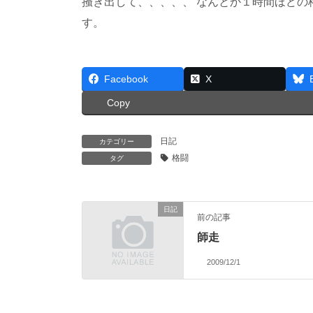
掻き出して、、、、、 なんとか１時間ほどの
す。
Facebook
X
Copy
日記
カテゴリー
格闘
タグ
日記
前の記事
師走
2009/12/1