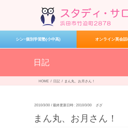
コ
ナ
ン
ビ
テ
ゲ
ン
ー
ツ
シ
へ
ョ
シン･個別学習塾(小中高)
オンライン英会話
ス
ン
キ
に
ッ
移
日記
プ
動
HOME
日記
まん丸、お月さん！
2010/3/30
/ 最終更新日時 :
2010/3/30
ざざ
まん丸、お月さん！