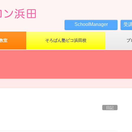
SchoolManager
受
教室
そろばん塾ピコ浜田校
プ
日記