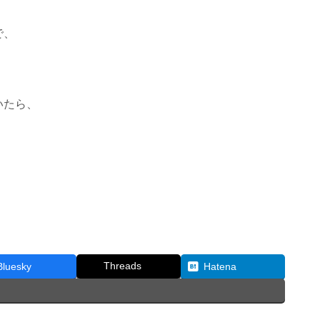
で、
。
いたら、
、
Threads
Bluesky
Hatena