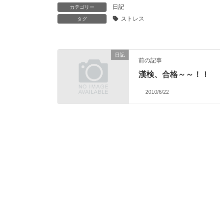
日記
カテゴリー
ストレス
タグ
日記
前の記事
漢検、合格～～！！
2010/6/22