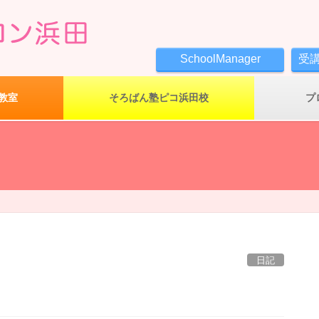
SchoolManager
受
教室
そろばん塾ピコ浜田校
プ
日記