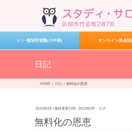
コ
ナ
ン
ビ
テ
ゲ
ン
ー
ツ
シ
へ
ョ
シン･個別学習塾(小中高)
オンライン英会話
ス
ン
キ
に
ッ
移
日記
プ
動
HOME
日記
無料化の恩恵
2010/6/28
/ 最終更新日時 :
2010/6/28
ざざ
無料化の恩恵