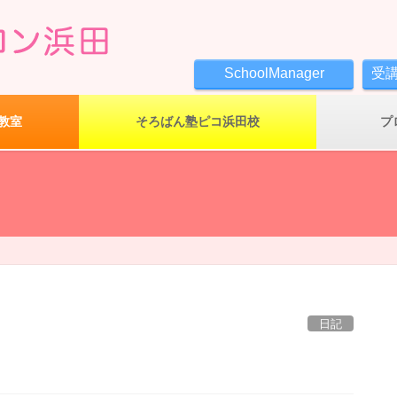
SchoolManager
受
教室
そろばん塾ピコ浜田校
プ
日記