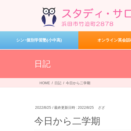
コ
ナ
ン
ビ
テ
ゲ
ン
ー
ツ
シ
へ
ョ
シン･個別学習塾(小中高)
オンライン英会話
ス
ン
キ
に
ッ
移
日記
プ
動
HOME
日記
今日から二学期
2022/8/25
/ 最終更新日時 :
2022/8/25
ざざ
今日から二学期