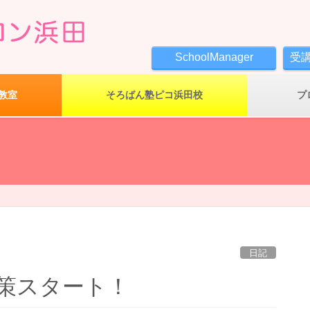
SchoolManager
受
教室
そろばん塾ピコ浜田校
プ
日記
策スタート！