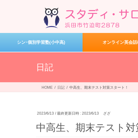
コ
ナ
ン
ビ
テ
ゲ
ン
ー
ツ
シ
へ
ョ
シン･個別学習塾(小中高)
オンライン英会話
ス
ン
キ
に
ッ
移
日記
プ
動
HOME
日記
中高生、期末テスト対策スタート！
2023/6/13
/ 最終更新日時 :
2023/6/13
ざざ
中高生、期末テスト対