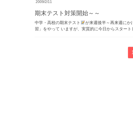
2009/2/11
期末テスト対策開始～～
中学・高校の期末テスト
が来週後半～再来週にか
習」をやって いますが、実質的に今日からスタートし
投
稿
の
ペ
ー
ジ
送
り