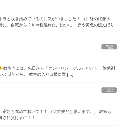
ホラと咲き始めているのに気がつきました！ （川縁の桜並木
時に、自宅から２ｋｍ程離れた川沿いに、 赤や黄色のぼんぼり
日記
教室内には、先日から「クレベリン・ゲル」という、 除菌剤
ぶ以前から、 教室の入り口横に置 […]
日記
、宿題も進めておいて！！ （大丈夫だと思います。） 教室も、
暑さに負けずに！！