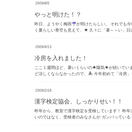
2009/8/5
やっと明けた！？
昨日、ようやく梅雨
が明けたらしい。 それでも
く夏らしい青空も見えて、☀ 久々に「暑～～い」日に
2009/4/13
冷房を入れました！
ここ１週間ほど、暑いくらいの☀陽気☀が続いていま
ど涼しくならなかったので、🏝 今年初めて「冷房」を入
2009/2/18
漢字検定協会、しっかりせい！！
昨年から、教室で漢字検定を受検しています！ 昨年
いのではなく、受検者のみなさんが ガンバっている