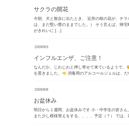
サクラの開花
今朝、犬と散歩に出たとき、 近所の桜の花が、チラ
は、まだ堅い蕾のままでした。） そう言えば、帰宅
がきれいに […]
2009/9/3
インフルエンザ、ご注意！
なんだか、じわじわと押し寄せて来ているようで。
を置きました。
消毒用のアルコールジェルは、だい
2009/8/8
お盆休み
明日から１週間、お盆休みです 小・中学生の皆さん
また少し模様替えをする、、、、予定（？） では、