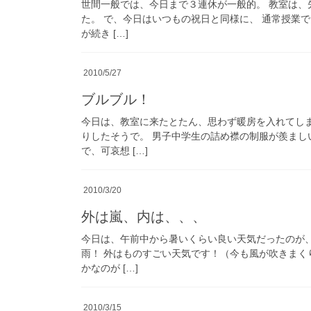
世間一般では、今日まで３連休が一般的。 教室は、
た。 で、今日はいつもの祝日と同様に、 通常授業
が続き […]
2010/5/27
ブルブル！
今日は、教室に来たとたん、思わず暖房を入れてしま
りしたそうで。 男子中学生の詰め襟の制服が羨まし
で、可哀想 […]
2010/3/20
外は嵐、内は、、、
今日は、午前中から暑いくらい良い天気だったのが、
雨！ 外はものすごい天気です！（今も風が吹きまく
かなのが […]
2010/3/15