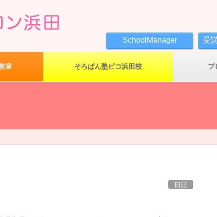
SchoolManager
受
教室
そろばん塾ピコ浜田校
プ
日記