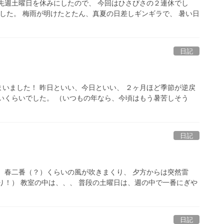
先週土曜日を休みにしたので、 今回はひさびさの２連休でし
でした。 梅雨が明けたとたん、真夏の日差しギンギラで、 暑い日
日記
いました！ 昨日といい、今日といい、 ２ヶ月ほど季節が逆戻
いくらいでした。 （いつもの年なら、今頃はもう暑苦しそう
日記
 春二番（？）くらいの風が吹きまくり、 夕方からは突然雷
り！） 教室の中は、、、 普段の土曜日は、週の中で一番にぎや
日記