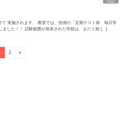
日記
けて 実施されます。 教室では、恒例の「定期テスト前 毎日学
ました！！ 試験範囲が発表された学校は、まだ１校 […]
固
固
1
2
»
定
定
ペ
ペ
ー
ー
ジ
ジ