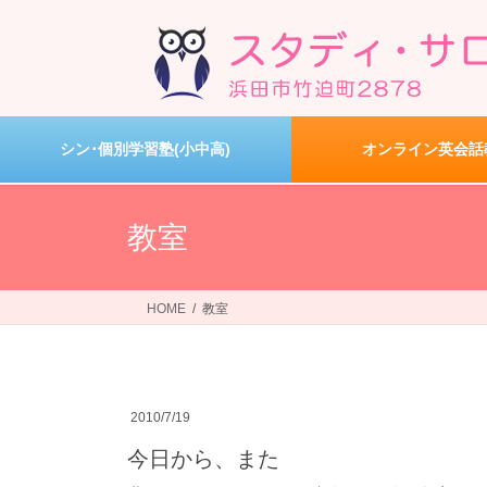
コ
ナ
ン
ビ
テ
ゲ
ン
ー
ツ
シ
へ
ョ
シン･個別学習塾(小中高)
オンライン英会話
ス
ン
キ
に
ッ
移
教室
プ
動
HOME
教室
2010/7/19
今日から、また