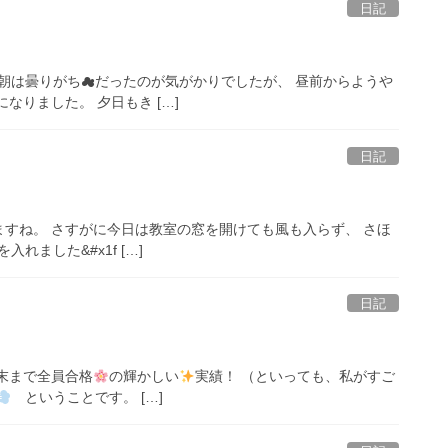
日記
今朝は曇りがち☁だったのが気がかりでしたが、 昼前からようや
なりました。 夕日もき […]
日記
すね。 さすがに今日は教室の窓を開けても風も入らず、 さほ
れました&#x1f […]
日記
末まで全員合格
の輝かしい
実績！ （といっても、私がすご
ということです。 […]