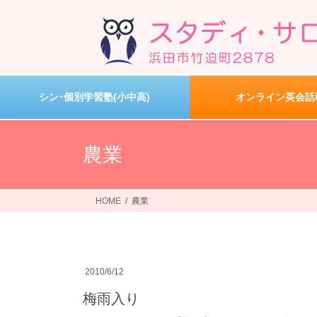
コ
ナ
ン
ビ
テ
ゲ
ン
ー
ツ
シ
へ
ョ
シン･個別学習塾(小中高)
オンライン英会話
ス
ン
キ
に
ッ
移
農業
プ
動
HOME
農業
2010/6/12
梅雨入り