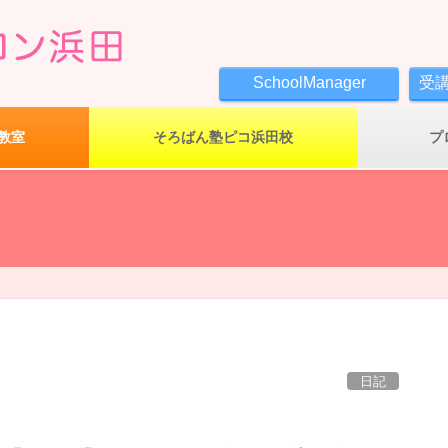
SchoolManager
受
教室
そろばん塾ピコ浜田校
プ
日記