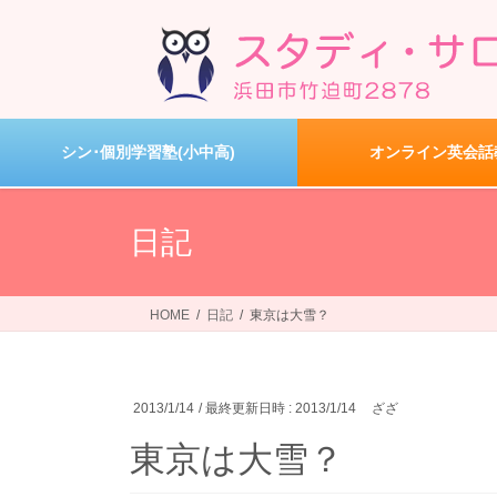
コ
ナ
ン
ビ
テ
ゲ
ン
ー
ツ
シ
へ
ョ
シン･個別学習塾(小中高)
オンライン英会話
ス
ン
キ
に
ッ
移
日記
プ
動
HOME
日記
東京は大雪？
2013/1/14
/ 最終更新日時 :
2013/1/14
ざざ
東京は大雪？