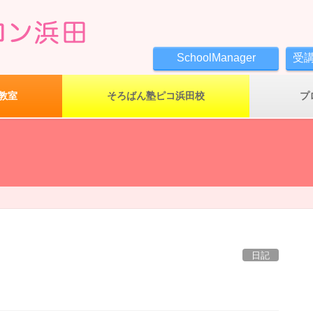
SchoolManager
受
教室
そろばん塾ピコ浜田校
プ
日記