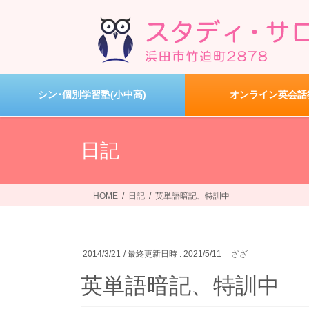
コ
ナ
ン
ビ
テ
ゲ
ン
ー
ツ
シ
へ
ョ
シン･個別学習塾(小中高)
オンライン英会話
ス
ン
キ
に
ッ
移
日記
プ
動
HOME
日記
英単語暗記、特訓中
2014/3/21
/ 最終更新日時 :
2021/5/11
ざざ
英単語暗記、特訓中