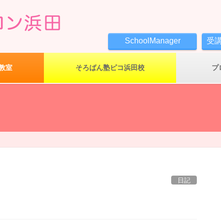
SchoolManager
受
教室
そろばん塾ピコ浜田校
プ
日記