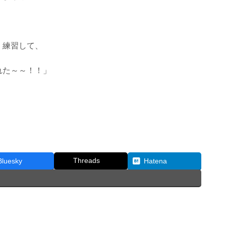
、練習して、
れた～～！！」
Threads
Bluesky
Hatena