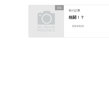
日記
前の記事
格闘！？
2014/3/19