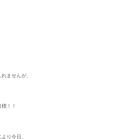
しれませんが、
目標！！
により今日。