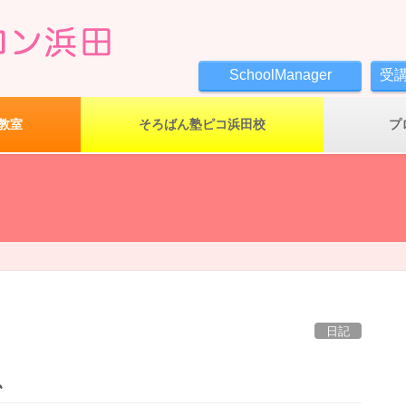
SchoolManager
受
教室
そろばん塾ピコ浜田校
プ
日記
、