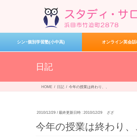
コ
ナ
ン
ビ
テ
ゲ
ン
ー
ツ
シ
へ
ョ
シン･個別学習塾(小中高)
オンライン英会話
ス
ン
キ
に
ッ
移
日記
プ
動
HOME
日記
今年の授業は終わり、、
2010/12/29
/ 最終更新日時 :
2010/12/29
ざざ
今年の授業は終わり、