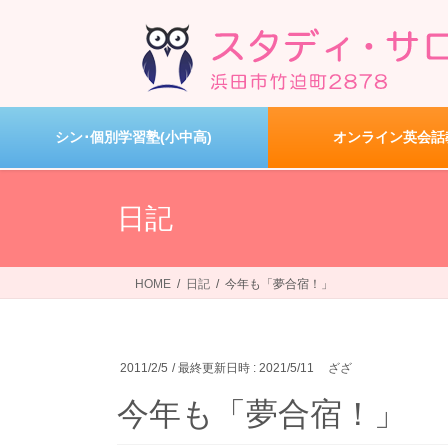
コ
ナ
ン
ビ
テ
ゲ
ン
ー
ツ
シ
へ
ョ
シン･個別学習塾(小中高)
オンライン英会話
ス
ン
キ
に
ッ
移
日記
プ
動
HOME
日記
今年も「夢合宿！」
2011/2/5
/ 最終更新日時 :
2021/5/11
ざざ
今年も「夢合宿！」