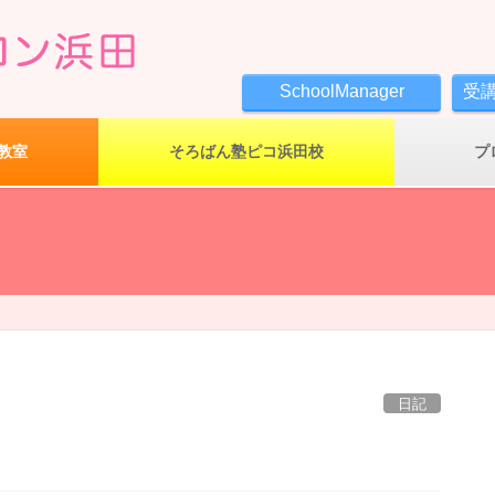
SchoolManager
受
教室
そろばん塾ピコ浜田校
プ
日記