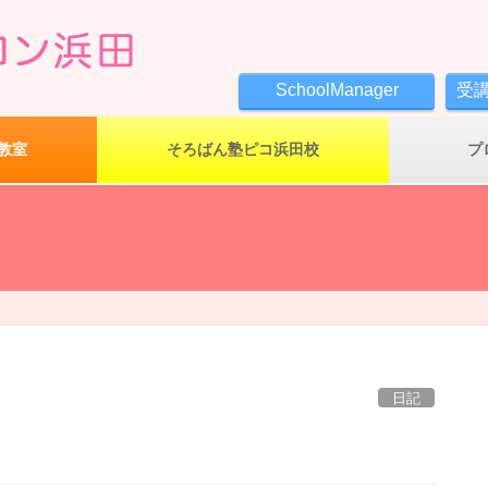
SchoolManager
受
教室
そろばん塾ピコ浜田校
プ
日記