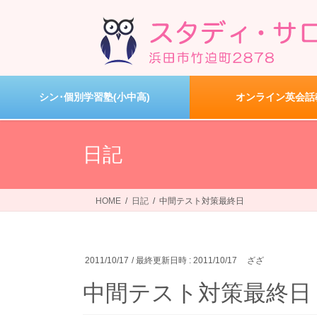
コ
ナ
ン
ビ
テ
ゲ
ン
ー
ツ
シ
へ
ョ
シン･個別学習塾(小中高)
オンライン英会話
ス
ン
キ
に
ッ
移
日記
プ
動
HOME
日記
中間テスト対策最終日
2011/10/17
/ 最終更新日時 :
2011/10/17
ざざ
中間テスト対策最終日