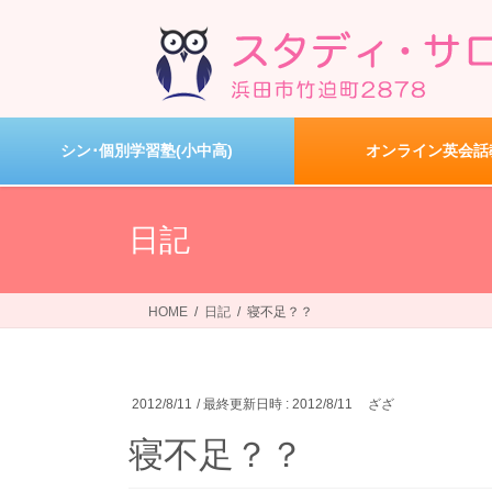
コ
ナ
ン
ビ
テ
ゲ
ン
ー
ツ
シ
へ
ョ
シン･個別学習塾(小中高)
オンライン英会話
ス
ン
キ
に
ッ
移
日記
プ
動
HOME
日記
寝不足？？
2012/8/11
/ 最終更新日時 :
2012/8/11
ざざ
寝不足？？