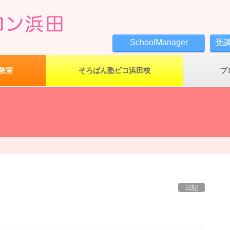
SchoolManager
受
教室
そろばん塾ピコ浜田校
プ
日記