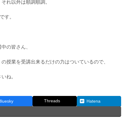
、それ以外は順調順調。
切です。
講中の皆さん、
の授業を受講出来るだけの力はついているので、
さいね。
Threads
Bluesky
Hatena