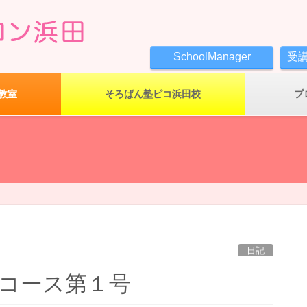
SchoolManager
受
教室
そろばん塾ピコ浜田校
プ
日記
コース第１号