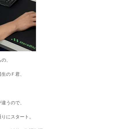
ちの、
講生のＦ君、
が違うので、
通りにスタート。