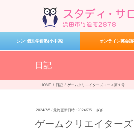
コ
ナ
ン
ビ
テ
ゲ
ン
ー
ツ
シ
へ
ョ
シン･個別学習塾(小中高)
オンライン英会話
ス
ン
キ
に
ッ
移
日記
プ
動
HOME
日記
ゲームクリエイターズコース第１号
2024/7/5
/ 最終更新日時 :
2024/7/5
ざざ
ゲームクリエイターズ