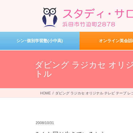
コ
ナ
ン
ビ
テ
ゲ
ン
ー
ツ
シ
へ
ョ
シン･個別学習塾(小中高)
オンライン英会話
ス
ン
キ
に
ッ
移
ダビング ラジカセ オリジ
プ
動
トル
HOME
ダビング ラジカセ オリジナル テレビ テープ レ
2008/10/31