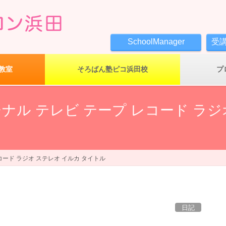
SchoolManager
受
教室
そろばん塾ピコ浜田校
プ
ナル テレビ テープ レコード ラジ
コード ラジオ ステレオ イルカ タイトル
日記